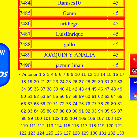
7484
Ramses10
45
7485
Genio
45
7486
uridiego
45
7487
LuisEnrique
45
7488
gallo
45
7489
JOAQUIN Y ANALIA
45
7490
jazmin liñan
45
< Anterior
1
2
3
4
5
6
7
8
9
10
11
12
13
14
15
16
17
18
19
20
21
22
23
24
25
26
27
28
29
30
31
32
33
34
35
36
37
38
39
40
41
42
43
44
45
46
47
48
49
50
51
52
53
54
55
56
57
58
59
60
61
62
63
64
65
66
67
68
69
70
71
72
73
74
75
76
77
78
79
80
81
82
83
84
85
86
87
88
89
90
91
92
93
94
95
96
97
98
99
100
101
102
103
104
105
106
107
108
109
110
111
112
113
114
115
116
117
118
119
120
121
122
123
124
125
126
127
128
129
130
131
132
133