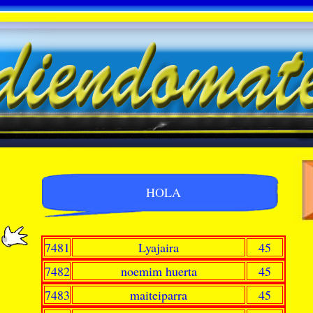
HOLA
7481
Lyajaira
45
7482
noemim huerta
45
7483
maiteiparra
45