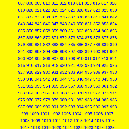
807
808
809
810
811
812
813
814
815
816
817
818
819
820
821
822
823
824
825
826
827
828
829
830
831
832
833
834
835
836
837
838
839
840
841
842
843
844
845
846
847
848
849
850
851
852
853
854
855
856
857
858
859
860
861
862
863
864
865
866
867
868
869
870
871
872
873
874
875
876
877
878
879
880
881
882
883
884
885
886
887
888
889
890
891
892
893
894
895
896
897
898
899
900
901
902
903
904
905
906
907
908
909
910
911
912
913
914
915
916
917
918
919
920
921
922
923
924
925
926
927
928
929
930
931
932
933
934
935
936
937
938
939
940
941
942
943
944
945
946
947
948
949
950
951
952
953
954
955
956
957
958
959
960
961
962
963
964
965
966
967
968
969
970
971
972
973
974
975
976
977
978
979
980
981
982
983
984
985
986
987
988
989
990
991
992
993
994
995
996
997
998
999
1000
1001
1002
1003
1004
1005
1006
1007
1008
1009
1010
1011
1012
1013
1014
1015
1016
1017
1018
1019
1020
1021
1022
1023
1024
1025