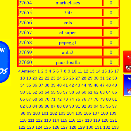
27654
mariaclases
0
27655
750
0
27656
cels
0
27657
el super
0
27658
pepegg1
0
27659
aula2
0
27660
paustlosilla
0
< Anterior
1
2
3
4
5
6
7
8
9
10
11
12
13
14
15
16
17
18
19
20
21
22
23
24
25
26
27
28
29
30
31
32
33
34
35
36
37
38
39
40
41
42
43
44
45
46
47
48
49
50
51
52
53
54
55
56
57
58
59
60
61
62
63
64
65
66
67
68
69
70
71
72
73
74
75
76
77
78
79
80
81
82
83
84
85
86
87
88
89
90
91
92
93
94
95
96
97
98
99
100
101
102
103
104
105
106
107
108
109
110
111
112
113
114
115
116
117
118
119
120
121
122
123
124
125
126
127
128
129
130
131
132
133