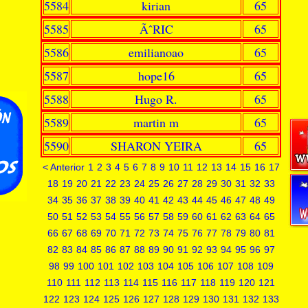
5584
kirian
65
5585
ÃˆRIC
65
5586
emilianoao
65
5587
hope16
65
5588
Hugo R.
65
5589
martin m
65
5590
SHARON YEIRA
65
< Anterior
1
2
3
4
5
6
7
8
9
10
11
12
13
14
15
16
17
18
19
20
21
22
23
24
25
26
27
28
29
30
31
32
33
34
35
36
37
38
39
40
41
42
43
44
45
46
47
48
49
50
51
52
53
54
55
56
57
58
59
60
61
62
63
64
65
66
67
68
69
70
71
72
73
74
75
76
77
78
79
80
81
82
83
84
85
86
87
88
89
90
91
92
93
94
95
96
97
98
99
100
101
102
103
104
105
106
107
108
109
110
111
112
113
114
115
116
117
118
119
120
121
122
123
124
125
126
127
128
129
130
131
132
133