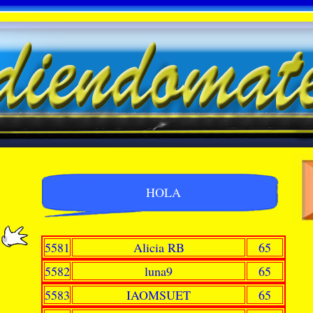
HOLA
5581
Alicia RB
65
5582
luna9
65
5583
IAOMSUET
65