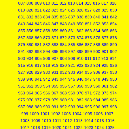
807
808
809
810
811
812
813
814
815
816
817
818
819
820
821
822
823
824
825
826
827
828
829
830
831
832
833
834
835
836
837
838
839
840
841
842
843
844
845
846
847
848
849
850
851
852
853
854
855
856
857
858
859
860
861
862
863
864
865
866
867
868
869
870
871
872
873
874
875
876
877
878
879
880
881
882
883
884
885
886
887
888
889
890
891
892
893
894
895
896
897
898
899
900
901
902
903
904
905
906
907
908
909
910
911
912
913
914
915
916
917
918
919
920
921
922
923
924
925
926
927
928
929
930
931
932
933
934
935
936
937
938
939
940
941
942
943
944
945
946
947
948
949
950
951
952
953
954
955
956
957
958
959
960
961
962
963
964
965
966
967
968
969
970
971
972
973
974
975
976
977
978
979
980
981
982
983
984
985
986
987
988
989
990
991
992
993
994
995
996
997
998
999
1000
1001
1002
1003
1004
1005
1006
1007
1008
1009
1010
1011
1012
1013
1014
1015
1016
1017
1018
1019
1020
1021
1022
1023
1024
1025