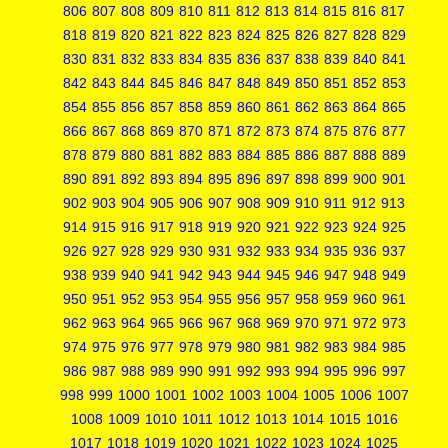
806
807
808
809
810
811
812
813
814
815
816
817
818
819
820
821
822
823
824
825
826
827
828
829
830
831
832
833
834
835
836
837
838
839
840
841
842
843
844
845
846
847
848
849
850
851
852
853
854
855
856
857
858
859
860
861
862
863
864
865
866
867
868
869
870
871
872
873
874
875
876
877
878
879
880
881
882
883
884
885
886
887
888
889
890
891
892
893
894
895
896
897
898
899
900
901
902
903
904
905
906
907
908
909
910
911
912
913
914
915
916
917
918
919
920
921
922
923
924
925
926
927
928
929
930
931
932
933
934
935
936
937
938
939
940
941
942
943
944
945
946
947
948
949
950
951
952
953
954
955
956
957
958
959
960
961
962
963
964
965
966
967
968
969
970
971
972
973
974
975
976
977
978
979
980
981
982
983
984
985
986
987
988
989
990
991
992
993
994
995
996
997
998
999
1000
1001
1002
1003
1004
1005
1006
1007
1008
1009
1010
1011
1012
1013
1014
1015
1016
1017
1018
1019
1020
1021
1022
1023
1024
1025