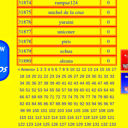
31874
rampaz124
0
31875
michel de la cruz
0
31876
yuraini
0
31877
unicoxer
0
31878
piris
0
31879
echua
0
31880
aleana
0
< Anterior
1
2
3
4
5
6
7
8
9
10
11
12
13
14
15
16
17
18
19
20
21
22
23
24
25
26
27
28
29
30
31
32
33
34
35
36
37
38
39
40
41
42
43
44
45
46
47
48
49
50
51
52
53
54
55
56
57
58
59
60
61
62
63
64
65
66
67
68
69
70
71
72
73
74
75
76
77
78
79
80
81
82
83
84
85
86
87
88
89
90
91
92
93
94
95
96
97
98
99
100
101
102
103
104
105
106
107
108
109
110
111
112
113
114
115
116
117
118
119
120
121
122
123
124
125
126
127
128
129
130
131
132
133