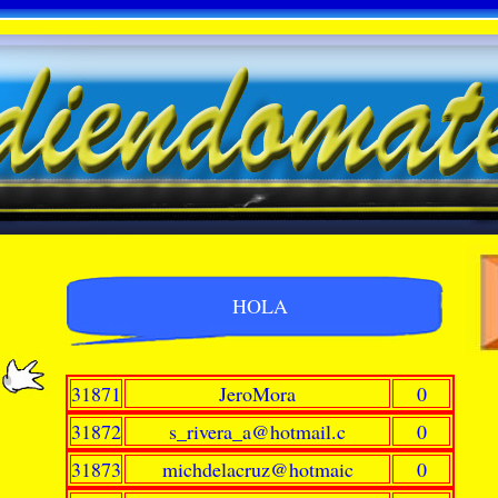
HOLA
31871
JeroMora
0
31872
s_rivera_a@hotmail.c
0
31873
michdelacruz@hotmaic
0