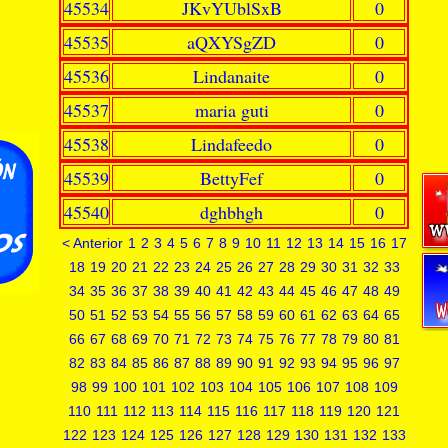
45534
JKvYUblSxB
0
45535
aQXYSgZD
0
45536
Lindanaite
0
45537
maria guti
0
45538
Lindafeedo
0
45539
BettyFef
0
45540
dghbhgh
0
< Anterior
1
2
3
4
5
6
7
8
9
10
11
12
13
14
15
16
17
18
19
20
21
22
23
24
25
26
27
28
29
30
31
32
33
34
35
36
37
38
39
40
41
42
43
44
45
46
47
48
49
50
51
52
53
54
55
56
57
58
59
60
61
62
63
64
65
66
67
68
69
70
71
72
73
74
75
76
77
78
79
80
81
82
83
84
85
86
87
88
89
90
91
92
93
94
95
96
97
98
99
100
101
102
103
104
105
106
107
108
109
110
111
112
113
114
115
116
117
118
119
120
121
122
123
124
125
126
127
128
129
130
131
132
133