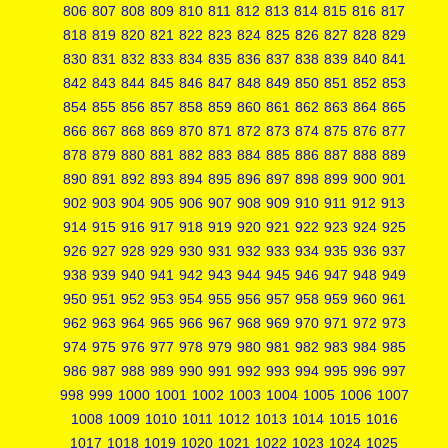
806
807
808
809
810
811
812
813
814
815
816
817
818
819
820
821
822
823
824
825
826
827
828
829
830
831
832
833
834
835
836
837
838
839
840
841
842
843
844
845
846
847
848
849
850
851
852
853
854
855
856
857
858
859
860
861
862
863
864
865
866
867
868
869
870
871
872
873
874
875
876
877
878
879
880
881
882
883
884
885
886
887
888
889
890
891
892
893
894
895
896
897
898
899
900
901
902
903
904
905
906
907
908
909
910
911
912
913
914
915
916
917
918
919
920
921
922
923
924
925
926
927
928
929
930
931
932
933
934
935
936
937
938
939
940
941
942
943
944
945
946
947
948
949
950
951
952
953
954
955
956
957
958
959
960
961
962
963
964
965
966
967
968
969
970
971
972
973
974
975
976
977
978
979
980
981
982
983
984
985
986
987
988
989
990
991
992
993
994
995
996
997
998
999
1000
1001
1002
1003
1004
1005
1006
1007
1008
1009
1010
1011
1012
1013
1014
1015
1016
1017
1018
1019
1020
1021
1022
1023
1024
1025