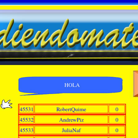
HOLA
45531
RobertQuime
0
45532
AndrewPiz
0
45533
JuliaNaf
0