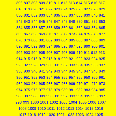
806
807
808
809
810
811
812
813
814
815
816
817
818
819
820
821
822
823
824
825
826
827
828
829
830
831
832
833
834
835
836
837
838
839
840
841
842
843
844
845
846
847
848
849
850
851
852
853
854
855
856
857
858
859
860
861
862
863
864
865
866
867
868
869
870
871
872
873
874
875
876
877
878
879
880
881
882
883
884
885
886
887
888
889
890
891
892
893
894
895
896
897
898
899
900
901
902
903
904
905
906
907
908
909
910
911
912
913
914
915
916
917
918
919
920
921
922
923
924
925
926
927
928
929
930
931
932
933
934
935
936
937
938
939
940
941
942
943
944
945
946
947
948
949
950
951
952
953
954
955
956
957
958
959
960
961
962
963
964
965
966
967
968
969
970
971
972
973
974
975
976
977
978
979
980
981
982
983
984
985
986
987
988
989
990
991
992
993
994
995
996
997
998
999
1000
1001
1002
1003
1004
1005
1006
1007
1008
1009
1010
1011
1012
1013
1014
1015
1016
1017
1018
1019
1020
1021
1022
1023
1024
1025