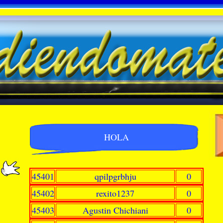
HOLA
45401
qpilpgrbhju
0
45402
rexito1237
0
45403
Agustin Chichiani
0