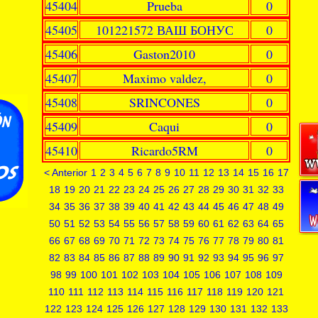
45404
Prueba
0
45405
101221572 ВАШ БОНУС
0
45406
Gaston2010
0
45407
Maximo valdez,
0
45408
SRINCONES
0
45409
Caqui
0
45410
Ricardo5RM
0
< Anterior
1
2
3
4
5
6
7
8
9
10
11
12
13
14
15
16
17
18
19
20
21
22
23
24
25
26
27
28
29
30
31
32
33
34
35
36
37
38
39
40
41
42
43
44
45
46
47
48
49
50
51
52
53
54
55
56
57
58
59
60
61
62
63
64
65
66
67
68
69
70
71
72
73
74
75
76
77
78
79
80
81
82
83
84
85
86
87
88
89
90
91
92
93
94
95
96
97
98
99
100
101
102
103
104
105
106
107
108
109
110
111
112
113
114
115
116
117
118
119
120
121
122
123
124
125
126
127
128
129
130
131
132
133