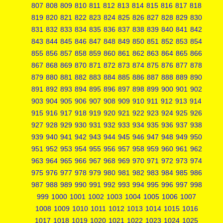
807
808
809
810
811
812
813
814
815
816
817
818
819
820
821
822
823
824
825
826
827
828
829
830
831
832
833
834
835
836
837
838
839
840
841
842
843
844
845
846
847
848
849
850
851
852
853
854
855
856
857
858
859
860
861
862
863
864
865
866
867
868
869
870
871
872
873
874
875
876
877
878
879
880
881
882
883
884
885
886
887
888
889
890
891
892
893
894
895
896
897
898
899
900
901
902
903
904
905
906
907
908
909
910
911
912
913
914
915
916
917
918
919
920
921
922
923
924
925
926
927
928
929
930
931
932
933
934
935
936
937
938
939
940
941
942
943
944
945
946
947
948
949
950
951
952
953
954
955
956
957
958
959
960
961
962
963
964
965
966
967
968
969
970
971
972
973
974
975
976
977
978
979
980
981
982
983
984
985
986
987
988
989
990
991
992
993
994
995
996
997
998
999
1000
1001
1002
1003
1004
1005
1006
1007
1008
1009
1010
1011
1012
1013
1014
1015
1016
1017
1018
1019
1020
1021
1022
1023
1024
1025