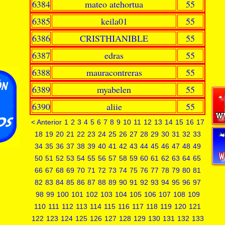
6384
mateo atehortua
55
6385
keila01
55
6386
CRISTHIANIBLE
55
6387
edras
55
6388
mauracontreras
55
6389
myabelen
55
6390
aliie
55
< Anterior
1
2
3
4
5
6
7
8
9
10
11
12
13
14
15
16
17
18
19
20
21
22
23
24
25
26
27
28
29
30
31
32
33
34
35
36
37
38
39
40
41
42
43
44
45
46
47
48
49
50
51
52
53
54
55
56
57
58
59
60
61
62
63
64
65
66
67
68
69
70
71
72
73
74
75
76
77
78
79
80
81
82
83
84
85
86
87
88
89
90
91
92
93
94
95
96
97
98
99
100
101
102
103
104
105
106
107
108
109
110
111
112
113
114
115
116
117
118
119
120
121
122
123
124
125
126
127
128
129
130
131
132
133