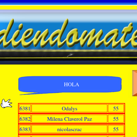
HOLA
6381
Odalys
55
6382
Milena Claverol Paz
55
6383
nicolascrac
55