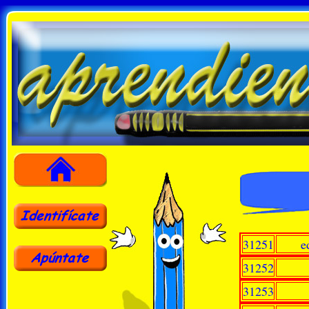
31251
e
31252
31253