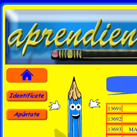
13691
13692
13693
MA