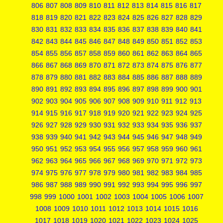
806
807
808
809
810
811
812
813
814
815
816
817
818
819
820
821
822
823
824
825
826
827
828
829
830
831
832
833
834
835
836
837
838
839
840
841
842
843
844
845
846
847
848
849
850
851
852
853
854
855
856
857
858
859
860
861
862
863
864
865
866
867
868
869
870
871
872
873
874
875
876
877
878
879
880
881
882
883
884
885
886
887
888
889
890
891
892
893
894
895
896
897
898
899
900
901
902
903
904
905
906
907
908
909
910
911
912
913
914
915
916
917
918
919
920
921
922
923
924
925
926
927
928
929
930
931
932
933
934
935
936
937
938
939
940
941
942
943
944
945
946
947
948
949
950
951
952
953
954
955
956
957
958
959
960
961
962
963
964
965
966
967
968
969
970
971
972
973
974
975
976
977
978
979
980
981
982
983
984
985
986
987
988
989
990
991
992
993
994
995
996
997
998
999
1000
1001
1002
1003
1004
1005
1006
1007
1008
1009
1010
1011
1012
1013
1014
1015
1016
1017
1018
1019
1020
1021
1022
1023
1024
1025