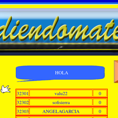
HOLA
32301
valu22
0
32302
sofisierra
0
32303
ANGELAGARCIA
0