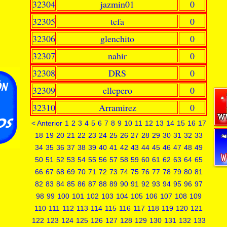
32304
jazmin01
0
32305
tefa
0
32306
glenchito
0
32307
nahir
0
32308
DRS
0
32309
ellepero
0
32310
Arramirez
0
< Anterior
1
2
3
4
5
6
7
8
9
10
11
12
13
14
15
16
17
18
19
20
21
22
23
24
25
26
27
28
29
30
31
32
33
34
35
36
37
38
39
40
41
42
43
44
45
46
47
48
49
50
51
52
53
54
55
56
57
58
59
60
61
62
63
64
65
66
67
68
69
70
71
72
73
74
75
76
77
78
79
80
81
82
83
84
85
86
87
88
89
90
91
92
93
94
95
96
97
98
99
100
101
102
103
104
105
106
107
108
109
110
111
112
113
114
115
116
117
118
119
120
121
122
123
124
125
126
127
128
129
130
131
132
133