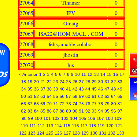
27064
Tihamer
0
27065
IPV
0
27066
Ginatg
0
27067
ISA22@HOM MAIL . COM
0
27068
felis,amable,colabor
0
27069
jhostin
0
27070
his
0
< Anterior
1
2
3
4
5
6
7
8
9
10
11
12
13
14
15
16
17
18
19
20
21
22
23
24
25
26
27
28
29
30
31
32
33
34
35
36
37
38
39
40
41
42
43
44
45
46
47
48
49
50
51
52
53
54
55
56
57
58
59
60
61
62
63
64
65
66
67
68
69
70
71
72
73
74
75
76
77
78
79
80
81
82
83
84
85
86
87
88
89
90
91
92
93
94
95
96
97
98
99
100
101
102
103
104
105
106
107
108
109
110
111
112
113
114
115
116
117
118
119
120
121
122
123
124
125
126
127
128
129
130
131
132
133