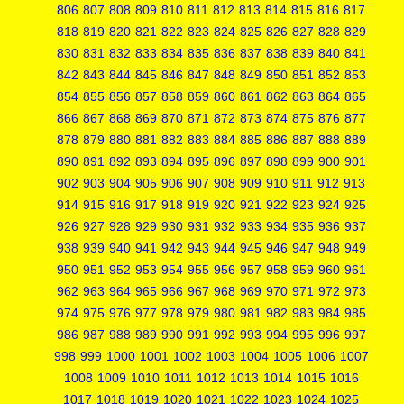
806
807
808
809
810
811
812
813
814
815
816
817
818
819
820
821
822
823
824
825
826
827
828
829
830
831
832
833
834
835
836
837
838
839
840
841
842
843
844
845
846
847
848
849
850
851
852
853
854
855
856
857
858
859
860
861
862
863
864
865
866
867
868
869
870
871
872
873
874
875
876
877
878
879
880
881
882
883
884
885
886
887
888
889
890
891
892
893
894
895
896
897
898
899
900
901
902
903
904
905
906
907
908
909
910
911
912
913
914
915
916
917
918
919
920
921
922
923
924
925
926
927
928
929
930
931
932
933
934
935
936
937
938
939
940
941
942
943
944
945
946
947
948
949
950
951
952
953
954
955
956
957
958
959
960
961
962
963
964
965
966
967
968
969
970
971
972
973
974
975
976
977
978
979
980
981
982
983
984
985
986
987
988
989
990
991
992
993
994
995
996
997
998
999
1000
1001
1002
1003
1004
1005
1006
1007
1008
1009
1010
1011
1012
1013
1014
1015
1016
1017
1018
1019
1020
1021
1022
1023
1024
1025