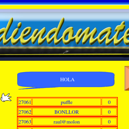
HOLA
27061
puffle
0
27062
BONLLOR
0
27063
raul@molon
0