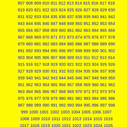
807
808
809
810
811
812
813
814
815
816
817
818
819
820
821
822
823
824
825
826
827
828
829
830
831
832
833
834
835
836
837
838
839
840
841
842
843
844
845
846
847
848
849
850
851
852
853
854
855
856
857
858
859
860
861
862
863
864
865
866
867
868
869
870
871
872
873
874
875
876
877
878
879
880
881
882
883
884
885
886
887
888
889
890
891
892
893
894
895
896
897
898
899
900
901
902
903
904
905
906
907
908
909
910
911
912
913
914
915
916
917
918
919
920
921
922
923
924
925
926
927
928
929
930
931
932
933
934
935
936
937
938
939
940
941
942
943
944
945
946
947
948
949
950
951
952
953
954
955
956
957
958
959
960
961
962
963
964
965
966
967
968
969
970
971
972
973
974
975
976
977
978
979
980
981
982
983
984
985
986
987
988
989
990
991
992
993
994
995
996
997
998
999
1000
1001
1002
1003
1004
1005
1006
1007
1008
1009
1010
1011
1012
1013
1014
1015
1016
1017
1018
1019
1020
1021
1022
1023
1024
1025