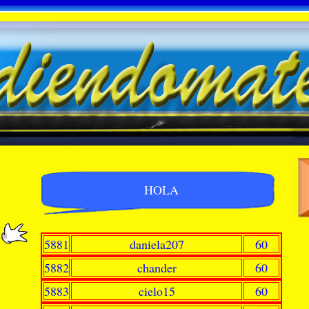
HOLA
5881
daniela207
60
5882
chander
60
5883
cielo15
60