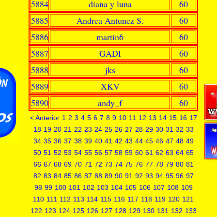
5884
diana y luna
60
5885
Andrea Antunez S.
60
5886
martin6
60
5887
GADI
60
5888
jks
60
5889
XKV
60
5890
andy_f
60
< Anterior
1
2
3
4
5
6
7
8
9
10
11
12
13
14
15
16
17
18
19
20
21
22
23
24
25
26
27
28
29
30
31
32
33
34
35
36
37
38
39
40
41
42
43
44
45
46
47
48
49
50
51
52
53
54
55
56
57
58
59
60
61
62
63
64
65
66
67
68
69
70
71
72
73
74
75
76
77
78
79
80
81
82
83
84
85
86
87
88
89
90
91
92
93
94
95
96
97
98
99
100
101
102
103
104
105
106
107
108
109
110
111
112
113
114
115
116
117
118
119
120
121
122
123
124
125
126
127
128
129
130
131
132
133