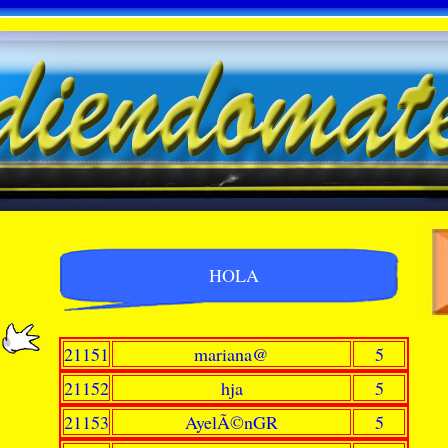
HOLA
21151
mariana@
5
21152
hja
5
21153
AyelÃ©nGR
5