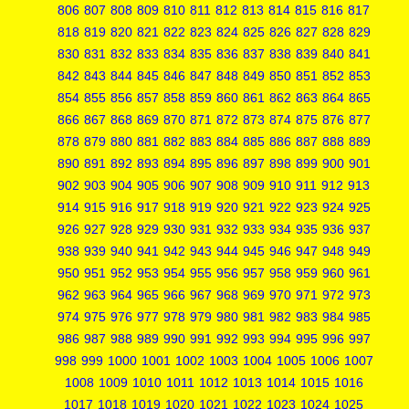
806
807
808
809
810
811
812
813
814
815
816
817
818
819
820
821
822
823
824
825
826
827
828
829
830
831
832
833
834
835
836
837
838
839
840
841
842
843
844
845
846
847
848
849
850
851
852
853
854
855
856
857
858
859
860
861
862
863
864
865
866
867
868
869
870
871
872
873
874
875
876
877
878
879
880
881
882
883
884
885
886
887
888
889
890
891
892
893
894
895
896
897
898
899
900
901
902
903
904
905
906
907
908
909
910
911
912
913
914
915
916
917
918
919
920
921
922
923
924
925
926
927
928
929
930
931
932
933
934
935
936
937
938
939
940
941
942
943
944
945
946
947
948
949
950
951
952
953
954
955
956
957
958
959
960
961
962
963
964
965
966
967
968
969
970
971
972
973
974
975
976
977
978
979
980
981
982
983
984
985
986
987
988
989
990
991
992
993
994
995
996
997
998
999
1000
1001
1002
1003
1004
1005
1006
1007
1008
1009
1010
1011
1012
1013
1014
1015
1016
1017
1018
1019
1020
1021
1022
1023
1024
1025