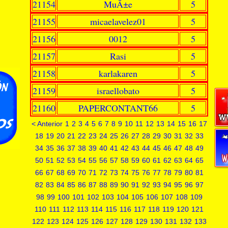
21154
MuÃ±e
5
21155
micaelavelez01
5
21156
0012
5
21157
Rasi
5
21158
karlakaren
5
21159
israellobato
5
21160
PAPERCONTANT66
5
< Anterior
1
2
3
4
5
6
7
8
9
10
11
12
13
14
15
16
17
18
19
20
21
22
23
24
25
26
27
28
29
30
31
32
33
34
35
36
37
38
39
40
41
42
43
44
45
46
47
48
49
50
51
52
53
54
55
56
57
58
59
60
61
62
63
64
65
66
67
68
69
70
71
72
73
74
75
76
77
78
79
80
81
82
83
84
85
86
87
88
89
90
91
92
93
94
95
96
97
98
99
100
101
102
103
104
105
106
107
108
109
110
111
112
113
114
115
116
117
118
119
120
121
122
123
124
125
126
127
128
129
130
131
132
133