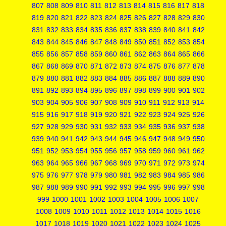
807
808
809
810
811
812
813
814
815
816
817
818
819
820
821
822
823
824
825
826
827
828
829
830
831
832
833
834
835
836
837
838
839
840
841
842
843
844
845
846
847
848
849
850
851
852
853
854
855
856
857
858
859
860
861
862
863
864
865
866
867
868
869
870
871
872
873
874
875
876
877
878
879
880
881
882
883
884
885
886
887
888
889
890
891
892
893
894
895
896
897
898
899
900
901
902
903
904
905
906
907
908
909
910
911
912
913
914
915
916
917
918
919
920
921
922
923
924
925
926
927
928
929
930
931
932
933
934
935
936
937
938
939
940
941
942
943
944
945
946
947
948
949
950
951
952
953
954
955
956
957
958
959
960
961
962
963
964
965
966
967
968
969
970
971
972
973
974
975
976
977
978
979
980
981
982
983
984
985
986
987
988
989
990
991
992
993
994
995
996
997
998
999
1000
1001
1002
1003
1004
1005
1006
1007
1008
1009
1010
1011
1012
1013
1014
1015
1016
1017
1018
1019
1020
1021
1022
1023
1024
1025