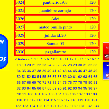
3024
pantherious03
120
3025
juanfelipe cornejo
120
3026
Adei
120
3027
mateo pinilla pinto
120
3028
julidavid.20
120
3029
Samuel03
120
3030
jazgallaratto
120
< Anterior
1
2
3
4
5
6
7
8
9
10
11
12
13
14
15
16
17
18
19
20
21
22
23
24
25
26
27
28
29
30
31
32
33
34
35
36
37
38
39
40
41
42
43
44
45
46
47
48
49
50
51
52
53
54
55
56
57
58
59
60
61
62
63
64
65
66
67
68
69
70
71
72
73
74
75
76
77
78
79
80
81
82
83
84
85
86
87
88
89
90
91
92
93
94
95
96
97
98
99
100
101
102
103
104
105
106
107
108
109
110
111
112
113
114
115
116
117
118
119
120
121
122
123
124
125
126
127
128
129
130
131
132
133