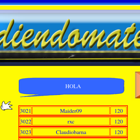
HOLA
3021
Maider09
120
3022
rxc
120
3023
Claudiobarna
120