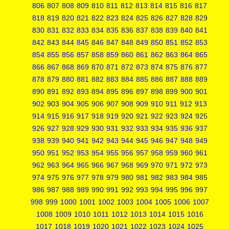
806
807
808
809
810
811
812
813
814
815
816
817
818
819
820
821
822
823
824
825
826
827
828
829
830
831
832
833
834
835
836
837
838
839
840
841
842
843
844
845
846
847
848
849
850
851
852
853
854
855
856
857
858
859
860
861
862
863
864
865
866
867
868
869
870
871
872
873
874
875
876
877
878
879
880
881
882
883
884
885
886
887
888
889
890
891
892
893
894
895
896
897
898
899
900
901
902
903
904
905
906
907
908
909
910
911
912
913
914
915
916
917
918
919
920
921
922
923
924
925
926
927
928
929
930
931
932
933
934
935
936
937
938
939
940
941
942
943
944
945
946
947
948
949
950
951
952
953
954
955
956
957
958
959
960
961
962
963
964
965
966
967
968
969
970
971
972
973
974
975
976
977
978
979
980
981
982
983
984
985
986
987
988
989
990
991
992
993
994
995
996
997
998
999
1000
1001
1002
1003
1004
1005
1006
1007
1008
1009
1010
1011
1012
1013
1014
1015
1016
1017
1018
1019
1020
1021
1022
1023
1024
1025