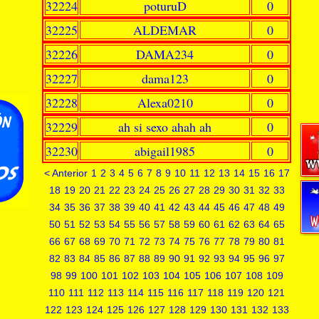
32224
poturuD
0
32225
ALDEMAR
0
32226
DAMA234
0
32227
dama123
0
32228
Alexa0210
0
32229
ah si sexo ahah ah
0
32230
abigail1985
0
< Anterior
1
2
3
4
5
6
7
8
9
10
11
12
13
14
15
16
17
18
19
20
21
22
23
24
25
26
27
28
29
30
31
32
33
34
35
36
37
38
39
40
41
42
43
44
45
46
47
48
49
50
51
52
53
54
55
56
57
58
59
60
61
62
63
64
65
66
67
68
69
70
71
72
73
74
75
76
77
78
79
80
81
82
83
84
85
86
87
88
89
90
91
92
93
94
95
96
97
98
99
100
101
102
103
104
105
106
107
108
109
110
111
112
113
114
115
116
117
118
119
120
121
122
123
124
125
126
127
128
129
130
131
132
133