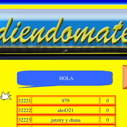
HOLA
32221
979
0
32222
ale4321
0
32223
jatziry y diana
0