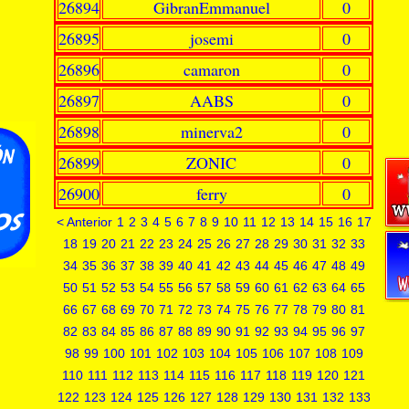
26894
GibranEmmanuel
0
26895
josemi
0
26896
camaron
0
26897
AABS
0
26898
minerva2
0
26899
ZONIC
0
26900
ferry
0
< Anterior
1
2
3
4
5
6
7
8
9
10
11
12
13
14
15
16
17
18
19
20
21
22
23
24
25
26
27
28
29
30
31
32
33
34
35
36
37
38
39
40
41
42
43
44
45
46
47
48
49
50
51
52
53
54
55
56
57
58
59
60
61
62
63
64
65
66
67
68
69
70
71
72
73
74
75
76
77
78
79
80
81
82
83
84
85
86
87
88
89
90
91
92
93
94
95
96
97
98
99
100
101
102
103
104
105
106
107
108
109
110
111
112
113
114
115
116
117
118
119
120
121
122
123
124
125
126
127
128
129
130
131
132
133