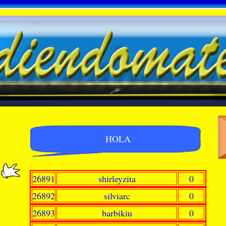
HOLA
26891
shirleyzita
0
26892
silviarc
0
26893
barbikiu
0