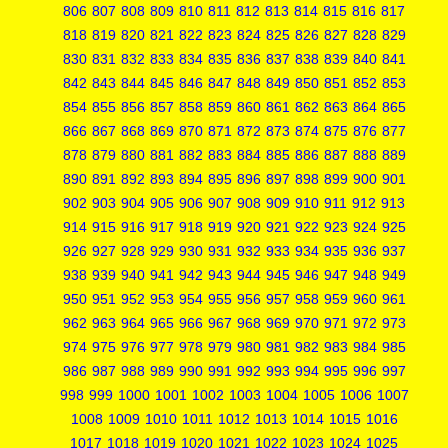
806
807
808
809
810
811
812
813
814
815
816
817
818
819
820
821
822
823
824
825
826
827
828
829
830
831
832
833
834
835
836
837
838
839
840
841
842
843
844
845
846
847
848
849
850
851
852
853
854
855
856
857
858
859
860
861
862
863
864
865
866
867
868
869
870
871
872
873
874
875
876
877
878
879
880
881
882
883
884
885
886
887
888
889
890
891
892
893
894
895
896
897
898
899
900
901
902
903
904
905
906
907
908
909
910
911
912
913
914
915
916
917
918
919
920
921
922
923
924
925
926
927
928
929
930
931
932
933
934
935
936
937
938
939
940
941
942
943
944
945
946
947
948
949
950
951
952
953
954
955
956
957
958
959
960
961
962
963
964
965
966
967
968
969
970
971
972
973
974
975
976
977
978
979
980
981
982
983
984
985
986
987
988
989
990
991
992
993
994
995
996
997
998
999
1000
1001
1002
1003
1004
1005
1006
1007
1008
1009
1010
1011
1012
1013
1014
1015
1016
1017
1018
1019
1020
1021
1022
1023
1024
1025