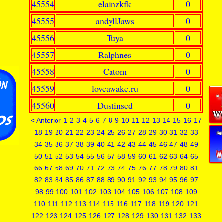
45554
elainzkfk
0
45555
andyllJaws
0
45556
Tuya
0
45557
Ralphnes
0
45558
Catom
0
45559
loveawake.ru
0
45560
Dustinsed
0
< Anterior
1
2
3
4
5
6
7
8
9
10
11
12
13
14
15
16
17
18
19
20
21
22
23
24
25
26
27
28
29
30
31
32
33
34
35
36
37
38
39
40
41
42
43
44
45
46
47
48
49
50
51
52
53
54
55
56
57
58
59
60
61
62
63
64
65
66
67
68
69
70
71
72
73
74
75
76
77
78
79
80
81
82
83
84
85
86
87
88
89
90
91
92
93
94
95
96
97
98
99
100
101
102
103
104
105
106
107
108
109
110
111
112
113
114
115
116
117
118
119
120
121
122
123
124
125
126
127
128
129
130
131
132
133