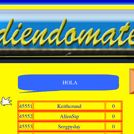
HOLA
45551
Keithcrund
0
45552
AllenSip
0
45553
Sergpyday
0