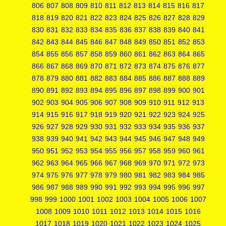
806
807
808
809
810
811
812
813
814
815
816
817
818
819
820
821
822
823
824
825
826
827
828
829
830
831
832
833
834
835
836
837
838
839
840
841
842
843
844
845
846
847
848
849
850
851
852
853
854
855
856
857
858
859
860
861
862
863
864
865
866
867
868
869
870
871
872
873
874
875
876
877
878
879
880
881
882
883
884
885
886
887
888
889
890
891
892
893
894
895
896
897
898
899
900
901
902
903
904
905
906
907
908
909
910
911
912
913
914
915
916
917
918
919
920
921
922
923
924
925
926
927
928
929
930
931
932
933
934
935
936
937
938
939
940
941
942
943
944
945
946
947
948
949
950
951
952
953
954
955
956
957
958
959
960
961
962
963
964
965
966
967
968
969
970
971
972
973
974
975
976
977
978
979
980
981
982
983
984
985
986
987
988
989
990
991
992
993
994
995
996
997
998
999
1000
1001
1002
1003
1004
1005
1006
1007
1008
1009
1010
1011
1012
1013
1014
1015
1016
1017
1018
1019
1020
1021
1022
1023
1024
1025