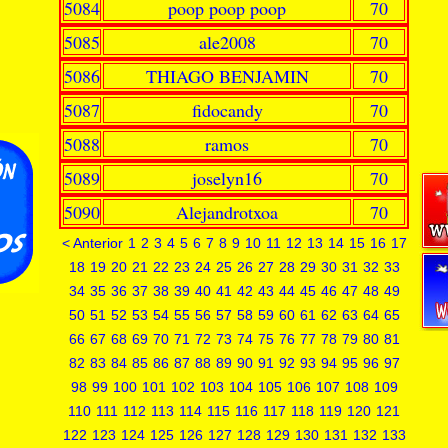
5084
poop poop poop
70
5085
ale2008
70
5086
THIAGO BENJAMIN
70
5087
fidocandy
70
5088
ramos
70
5089
joselyn16
70
5090
Alejandrotxoa
70
< Anterior
1
2
3
4
5
6
7
8
9
10
11
12
13
14
15
16
17
18
19
20
21
22
23
24
25
26
27
28
29
30
31
32
33
34
35
36
37
38
39
40
41
42
43
44
45
46
47
48
49
50
51
52
53
54
55
56
57
58
59
60
61
62
63
64
65
66
67
68
69
70
71
72
73
74
75
76
77
78
79
80
81
82
83
84
85
86
87
88
89
90
91
92
93
94
95
96
97
98
99
100
101
102
103
104
105
106
107
108
109
110
111
112
113
114
115
116
117
118
119
120
121
122
123
124
125
126
127
128
129
130
131
132
133