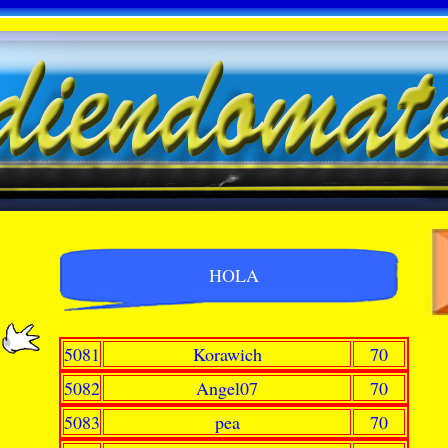
HOLA
5081
Korawich
70
5082
Angel07
70
5083
pea
70