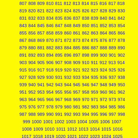
807
808
809
810
811
812
813
814
815
816
817
818
819
820
821
822
823
824
825
826
827
828
829
830
831
832
833
834
835
836
837
838
839
840
841
842
843
844
845
846
847
848
849
850
851
852
853
854
855
856
857
858
859
860
861
862
863
864
865
866
867
868
869
870
871
872
873
874
875
876
877
878
879
880
881
882
883
884
885
886
887
888
889
890
891
892
893
894
895
896
897
898
899
900
901
902
903
904
905
906
907
908
909
910
911
912
913
914
915
916
917
918
919
920
921
922
923
924
925
926
927
928
929
930
931
932
933
934
935
936
937
938
939
940
941
942
943
944
945
946
947
948
949
950
951
952
953
954
955
956
957
958
959
960
961
962
963
964
965
966
967
968
969
970
971
972
973
974
975
976
977
978
979
980
981
982
983
984
985
986
987
988
989
990
991
992
993
994
995
996
997
998
999
1000
1001
1002
1003
1004
1005
1006
1007
1008
1009
1010
1011
1012
1013
1014
1015
1016
1017
1018
1019
1020
1021
1022
1023
1024
1025