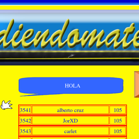
HOLA
3541
alberto cruz
105
3542
JorXD
105
3543
carlet
105