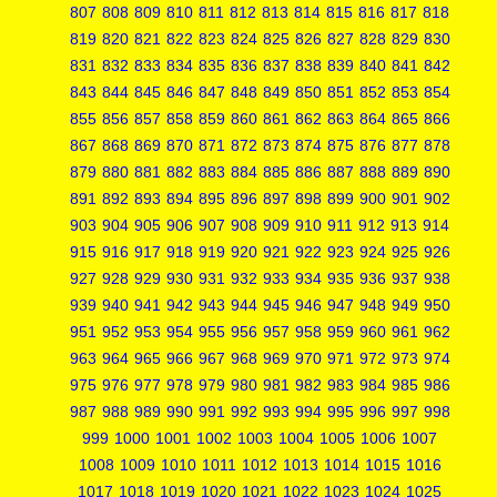
807
808
809
810
811
812
813
814
815
816
817
818
819
820
821
822
823
824
825
826
827
828
829
830
831
832
833
834
835
836
837
838
839
840
841
842
843
844
845
846
847
848
849
850
851
852
853
854
855
856
857
858
859
860
861
862
863
864
865
866
867
868
869
870
871
872
873
874
875
876
877
878
879
880
881
882
883
884
885
886
887
888
889
890
891
892
893
894
895
896
897
898
899
900
901
902
903
904
905
906
907
908
909
910
911
912
913
914
915
916
917
918
919
920
921
922
923
924
925
926
927
928
929
930
931
932
933
934
935
936
937
938
939
940
941
942
943
944
945
946
947
948
949
950
951
952
953
954
955
956
957
958
959
960
961
962
963
964
965
966
967
968
969
970
971
972
973
974
975
976
977
978
979
980
981
982
983
984
985
986
987
988
989
990
991
992
993
994
995
996
997
998
999
1000
1001
1002
1003
1004
1005
1006
1007
1008
1009
1010
1011
1012
1013
1014
1015
1016
1017
1018
1019
1020
1021
1022
1023
1024
1025