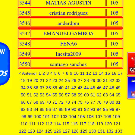
3544
MATIAS AGUSTIN
105
3545
cristian rodriguez
105
3546
anderdpm
105
3547
EMANUELGAMBOA
105
3548
FENA6
105
3549
Inesita2009
105
3550
santiago sanchez
105
< Anterior
1
2
3
4
5
6
7
8
9
10
11
12
13
14
15
16
17
18
19
20
21
22
23
24
25
26
27
28
29
30
31
32
33
34
35
36
37
38
39
40
41
42
43
44
45
46
47
48
49
50
51
52
53
54
55
56
57
58
59
60
61
62
63
64
65
66
67
68
69
70
71
72
73
74
75
76
77
78
79
80
81
82
83
84
85
86
87
88
89
90
91
92
93
94
95
96
97
98
99
100
101
102
103
104
105
106
107
108
109
110
111
112
113
114
115
116
117
118
119
120
121
122
123
124
125
126
127
128
129
130
131
132
133