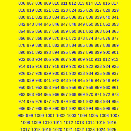
806
807
808
809
810
811
812
813
814
815
816
817
818
819
820
821
822
823
824
825
826
827
828
829
830
831
832
833
834
835
836
837
838
839
840
841
842
843
844
845
846
847
848
849
850
851
852
853
854
855
856
857
858
859
860
861
862
863
864
865
866
867
868
869
870
871
872
873
874
875
876
877
878
879
880
881
882
883
884
885
886
887
888
889
890
891
892
893
894
895
896
897
898
899
900
901
902
903
904
905
906
907
908
909
910
911
912
913
914
915
916
917
918
919
920
921
922
923
924
925
926
927
928
929
930
931
932
933
934
935
936
937
938
939
940
941
942
943
944
945
946
947
948
949
950
951
952
953
954
955
956
957
958
959
960
961
962
963
964
965
966
967
968
969
970
971
972
973
974
975
976
977
978
979
980
981
982
983
984
985
986
987
988
989
990
991
992
993
994
995
996
997
998
999
1000
1001
1002
1003
1004
1005
1006
1007
1008
1009
1010
1011
1012
1013
1014
1015
1016
1017
1018
1019
1020
1021
1022
1023
1024
1025