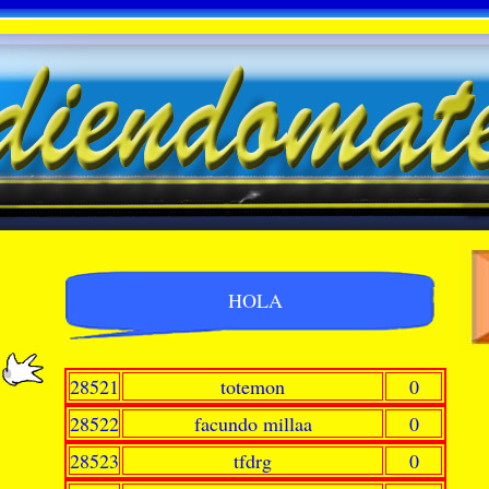
HOLA
28521
totemon
0
28522
facundo millaa
0
28523
tfdrg
0