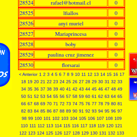
28524
rafael@hotmail.cl
0
28525
lfiallos
0
28526
anyi muriel
0
28527
Mariaprincesa
0
28528
boby
0
28529
paulina cruz jimenez
0
28530
florsarai
0
< Anterior
1
2
3
4
5
6
7
8
9
10
11
12
13
14
15
16
17
18
19
20
21
22
23
24
25
26
27
28
29
30
31
32
33
34
35
36
37
38
39
40
41
42
43
44
45
46
47
48
49
50
51
52
53
54
55
56
57
58
59
60
61
62
63
64
65
66
67
68
69
70
71
72
73
74
75
76
77
78
79
80
81
82
83
84
85
86
87
88
89
90
91
92
93
94
95
96
97
98
99
100
101
102
103
104
105
106
107
108
109
110
111
112
113
114
115
116
117
118
119
120
121
122
123
124
125
126
127
128
129
130
131
132
133