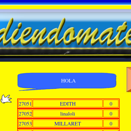
HOLA
27051
EDITH
0
27052
linaloli
0
27053
MILLARET
0