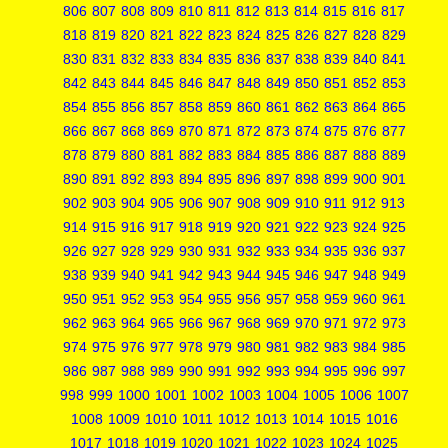
806
807
808
809
810
811
812
813
814
815
816
817
818
819
820
821
822
823
824
825
826
827
828
829
830
831
832
833
834
835
836
837
838
839
840
841
842
843
844
845
846
847
848
849
850
851
852
853
854
855
856
857
858
859
860
861
862
863
864
865
866
867
868
869
870
871
872
873
874
875
876
877
878
879
880
881
882
883
884
885
886
887
888
889
890
891
892
893
894
895
896
897
898
899
900
901
902
903
904
905
906
907
908
909
910
911
912
913
914
915
916
917
918
919
920
921
922
923
924
925
926
927
928
929
930
931
932
933
934
935
936
937
938
939
940
941
942
943
944
945
946
947
948
949
950
951
952
953
954
955
956
957
958
959
960
961
962
963
964
965
966
967
968
969
970
971
972
973
974
975
976
977
978
979
980
981
982
983
984
985
986
987
988
989
990
991
992
993
994
995
996
997
998
999
1000
1001
1002
1003
1004
1005
1006
1007
1008
1009
1010
1011
1012
1013
1014
1015
1016
1017
1018
1019
1020
1021
1022
1023
1024
1025