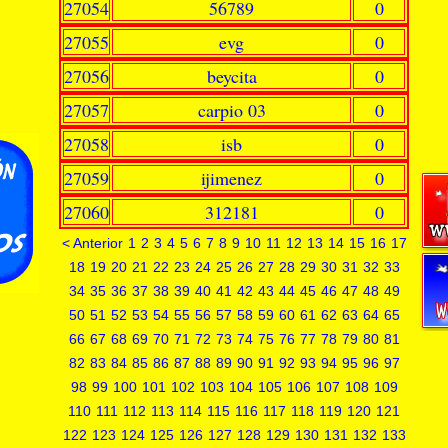
27054
56789
0
27055
evg
0
27056
beycita
0
27057
carpio 03
0
27058
isb
0
27059
ijimenez
0
27060
312181
0
< Anterior
1
2
3
4
5
6
7
8
9
10
11
12
13
14
15
16
17
18
19
20
21
22
23
24
25
26
27
28
29
30
31
32
33
34
35
36
37
38
39
40
41
42
43
44
45
46
47
48
49
50
51
52
53
54
55
56
57
58
59
60
61
62
63
64
65
66
67
68
69
70
71
72
73
74
75
76
77
78
79
80
81
82
83
84
85
86
87
88
89
90
91
92
93
94
95
96
97
98
99
100
101
102
103
104
105
106
107
108
109
110
111
112
113
114
115
116
117
118
119
120
121
122
123
124
125
126
127
128
129
130
131
132
133