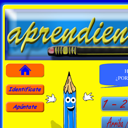
H
¿PO